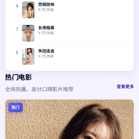
焚城回响
6
9.7万
热度
长夜档案
7
9.7万
热度
失控追击
8
9.7万
热度
热门电影
查看更多
全网热播，高分口碑影片推荐
热门