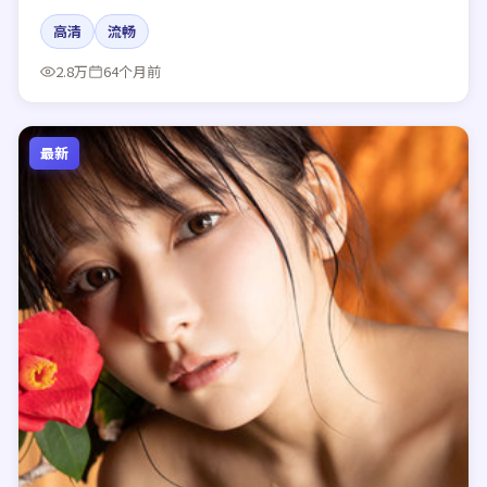
高清
流畅
2.8万
64个月前
最新