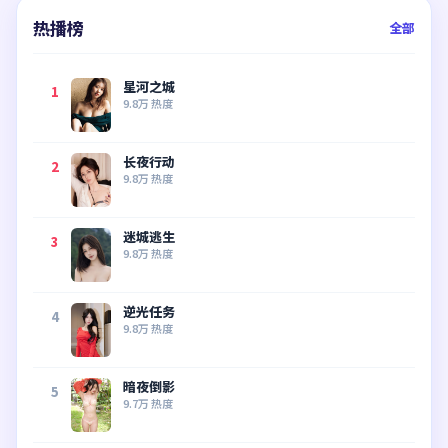
热播榜
全部
星河之城
1
9.8万
热度
长夜行动
2
9.8万
热度
迷城逃生
3
9.8万
热度
逆光任务
4
9.8万
热度
暗夜倒影
5
9.7万
热度